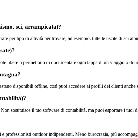
inismo, sci, arrampicata)?
rare per tipo di attività per trovare, ad esempio, tutte le uscite di sci alp
rsate)?
 note libere ti permettono di documentare ogni tappa di un viaggio o di u
ontagna?
stano disponibili offline, così puoi accedere ai profili dei clienti anche
ntabilità)?
on sostituisce il tuo software di contabilità, ma puoi esportare i tuoi dati
tori e professionisti outdoor indipendenti. Meno burocrazia, più accomp