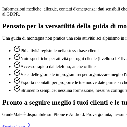
Informazioni mediche, allergie, contatti d'emergenza: dati sensibili ch
al GDPR.
Pensato per la versatilità della guida di m
Una guida di montagna non pratica una sola attività: sci alpinismo in in
Più attività registrate nella stessa base clienti
Note specifiche per attività per ogni cliente (livello sci ≠ liv
Accesso rapido dal telefono, anche offline
Vista delle giornate in programma per organizzare meglio l
Esporta i contatti per proporre le tue nuove date prima ai clie
Strumento semplice: nessuna formazione, nessuna configur
Pronto a seguire meglio i tuoi clienti e le t
GuideMate è disponibile su iPhone e Android. Prova gratuita, nessuna ca
Scarica l'app