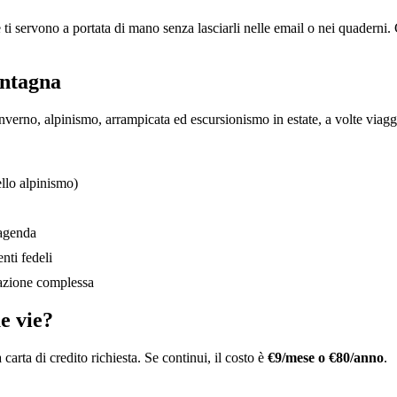
e ti servono a portata di mano senza lasciarli nelle email o nei quadern
ontagna
verno, alpinismo, arrampicata ed escursionismo in estate, a volte viaggi 
ello alpinismo)
'agenda
nti fedeli
azione complessa
ue vie?
rta di credito richiesta. Se continui, il costo è
€9/mese o €80/anno
.