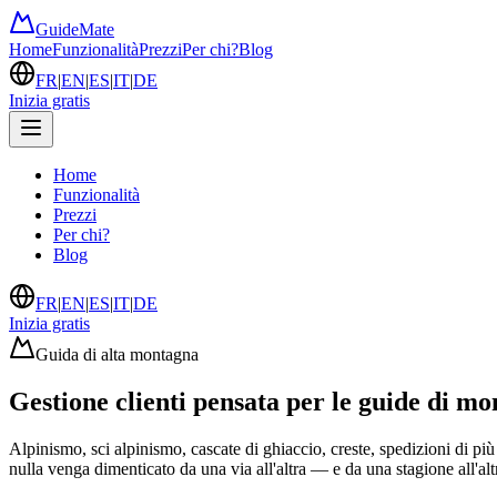
GuideMate
Home
Funzionalità
Prezzi
Per chi?
Blog
FR
|
EN
|
ES
|
IT
|
DE
Inizia gratis
Home
Funzionalità
Prezzi
Per chi?
Blog
FR
|
EN
|
ES
|
IT
|
DE
Inizia gratis
Guida di alta montagna
Gestione clienti pensata per le guide di m
Alpinismo, sci alpinismo, cascate di ghiaccio, creste, spedizioni di più g
nulla venga dimenticato da una via all'altra — e da una stagione all'alt