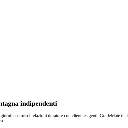
ontagna indipendenti
iorni: costruisci relazioni durature con clienti esigenti. GuideMate ti aiut
ra.