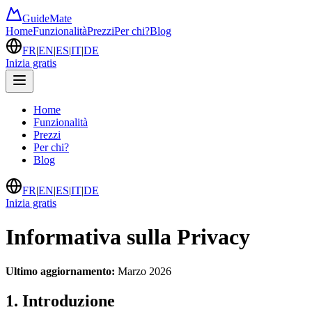
GuideMate
Home
Funzionalità
Prezzi
Per chi?
Blog
FR
|
EN
|
ES
|
IT
|
DE
Inizia gratis
Home
Funzionalità
Prezzi
Per chi?
Blog
FR
|
EN
|
ES
|
IT
|
DE
Inizia gratis
Informativa sulla Privacy
Ultimo aggiornamento:
Marzo 2026
1. Introduzione