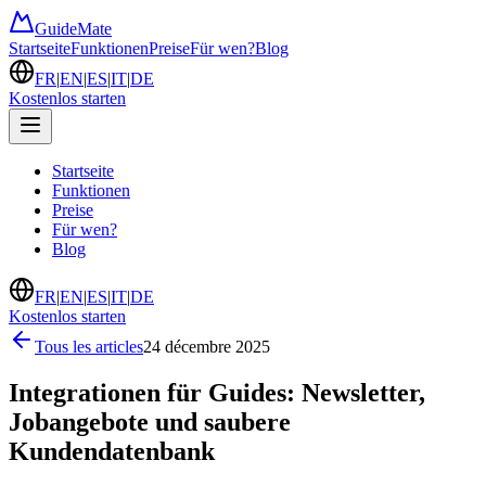
GuideMate
Startseite
Funktionen
Preise
Für wen?
Blog
FR
|
EN
|
ES
|
IT
|
DE
Kostenlos starten
Startseite
Funktionen
Preise
Für wen?
Blog
FR
|
EN
|
ES
|
IT
|
DE
Kostenlos starten
Tous les articles
24 décembre 2025
Integrationen für Guides: Newsletter,
Jobangebote und saubere
Kundendatenbank