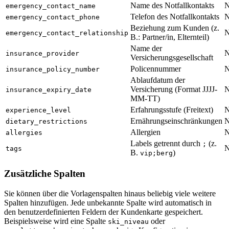
Name des Notfallkontakts
N
emergency_contact_name
Telefon des Notfallkontakts
N
emergency_contact_phone
Beziehung zum Kunden (z.
N
emergency_contact_relationship
B.: Partner/in, Elternteil)
Name der
N
insurance_provider
Versicherungsgesellschaft
Policennummer
N
insurance_policy_number
Ablaufdatum der
Versicherung (Format JJJJ-
N
insurance_expiry_date
MM-TT)
Erfahrungsstufe (Freitext)
N
experience_level
Ernährungseinschränkungen
N
dietary_restrictions
Allergien
N
allergies
Labels getrennt durch
(z.
;
N
tags
B.
)
vip;berg
Zusätzliche Spalten
Sie können über die Vorlagenspalten hinaus beliebig viele weitere
Spalten hinzufügen. Jede unbekannte Spalte wird automatisch in
den benutzerdefinierten Feldern der Kundenkarte gespeichert.
Beispielsweise wird eine Spalte
oder
ski_niveau