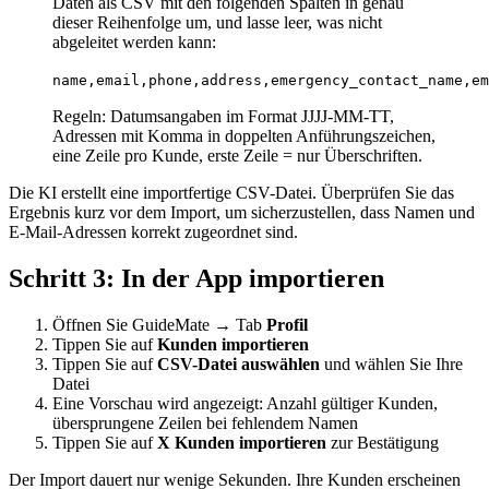
Daten als CSV mit den folgenden Spalten in genau
dieser Reihenfolge um, und lasse leer, was nicht
abgeleitet werden kann:
name,email,phone,address,emergency_contact_name,em
Regeln: Datumsangaben im Format JJJJ-MM-TT,
Adressen mit Komma in doppelten Anführungszeichen,
eine Zeile pro Kunde, erste Zeile = nur Überschriften.
Die KI erstellt eine importfertige CSV-Datei. Überprüfen Sie das
Ergebnis kurz vor dem Import, um sicherzustellen, dass Namen und
E-Mail-Adressen korrekt zugeordnet sind.
Schritt 3: In der App importieren
Öffnen Sie GuideMate → Tab
Profil
Tippen Sie auf
Kunden importieren
Tippen Sie auf
CSV-Datei auswählen
und wählen Sie Ihre
Datei
Eine Vorschau wird angezeigt: Anzahl gültiger Kunden,
übersprungene Zeilen bei fehlendem Namen
Tippen Sie auf
X Kunden importieren
zur Bestätigung
Der Import dauert nur wenige Sekunden. Ihre Kunden erscheinen