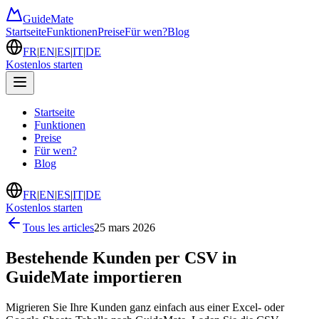
GuideMate
Startseite
Funktionen
Preise
Für wen?
Blog
FR
|
EN
|
ES
|
IT
|
DE
Kostenlos starten
Startseite
Funktionen
Preise
Für wen?
Blog
FR
|
EN
|
ES
|
IT
|
DE
Kostenlos starten
Tous les articles
25 mars 2026
Bestehende Kunden per CSV in
GuideMate importieren
Migrieren Sie Ihre Kunden ganz einfach aus einer Excel- oder