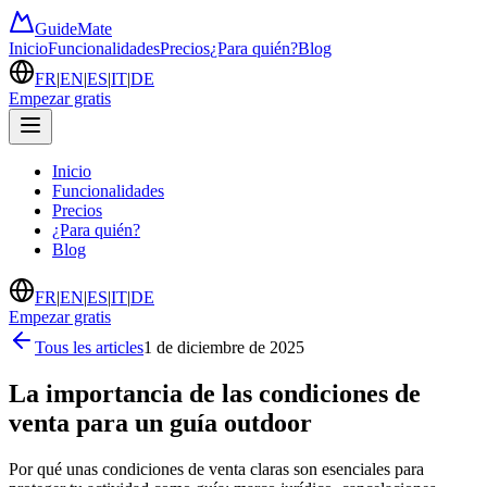
GuideMate
Inicio
Funcionalidades
Precios
¿Para quién?
Blog
FR
|
EN
|
ES
|
IT
|
DE
Empezar gratis
Inicio
Funcionalidades
Precios
¿Para quién?
Blog
FR
|
EN
|
ES
|
IT
|
DE
Empezar gratis
Tous les articles
1 de diciembre de 2025
La importancia de las condiciones de
venta para un guía outdoor
Por qué unas condiciones de venta claras son esenciales para